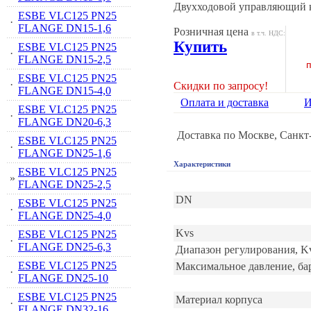
Двухходовой управляющий 
ESBE VLC125 PN25
·
FLANGE DN15-1,6
Розничная цена
в т.ч. НДС:
Купить
ESBE VLC125 PN25
·
FLANGE DN15-2,5
п
ESBE VLC125 PN25
·
Скидки по запросу!
FLANGE DN15-4,0
Оплата и доставка
И
ESBE VLC125 PN25
·
FLANGE DN20-6,3
Доставка по Москве, Санкт
ESBE VLC125 PN25
·
FLANGE DN25-1,6
Характеристики
ESBE VLC125 PN25
»
FLANGE DN25-2,5
DN
ESBE VLC125 PN25
·
FLANGE DN25-4,0
Kvs
ESBE VLC125 PN25
·
FLANGE DN25-6,3
Диапазон регулирования, K
ESBE VLC125 PN25
Максимальное давление, ба
·
FLANGE DN25-10
ESBE VLC125 PN25
Материал корпуса
·
FLANGE DN32-16