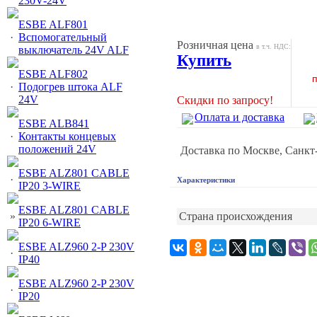
230V-24V
ESBE ALF801
·
Вспомогательный
Розничная цена
в т.ч. НДС:
выключатель 24V ALF
Купить
ESBE ALF802
п
·
Подогрев штока ALF
24V
Скидки по запросу!
Оплата и доставка
ESBE ALB841
·
Контакты концевых
положений 24V
Доставка по Москве, Санкт
ESBE ALZ801 CABLE
·
Характеристики
IP20 3-WIRE
ESBE ALZ801 CABLE
»
Страна происхождения
IP20 6-WIRE
ESBE ALZ960 2-P 230V
·
IP40
ESBE ALZ960 2-P 230V
·
IP20