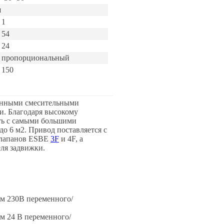
и
1
54
24
пропорциональный
150
онными смесительными
и. Благодаря высокому
ть с самыми большими
о 6 м2. Привод поставляется с
 клапанов ESBE
3F
и 4F, а
ля задвижки.
м 230В переменного/
м 24 В переменного/