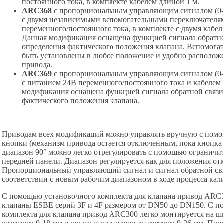
постоянного тока, в комплекте кабелем длиной 1 м.
ARC368
с пропорциональным управляющим сигналом (0-10
с двумя независимыми вспомогательными переключателям
переменного/постоянного тока, в комплекте с двумя кабе
Данная модификация оснащена функцией сигнала обратной
определения фактического положения клапана. Вспомога
быть установлены в любое положение и удобно располож
привода.
ARC369
с пропорциональным управляющим сигналом (0-10
с питанием 24В переменного/постоянного тока и кабелем
модификация оснащена функцией сигнала обратной связи 
фактического положения клапана.
Приводам всех модификаций можно управлять вручную с пом
кнопки (механизм привода остается отключенным, пока кнопка
диапазон 90° можно легко отрегулировать с помощью ограничи
передней панели. Диапазон регулируется как для положения отк
Пропорциональный управляющий сигнал и сигнал обратной свя
соответствии с новым рабочим диапазоном в ходе процесса кал
С помощью установочного комплекта для клапана привод ARC3
клапаны ESBE серий 3F и 4F размером от DN50 до DN150. С п
комплекта для клапана привод ARC300 легко монтируется на ш
размером 9-18 мм и круглые шпиндели диаметром 9-26 мм. Пр