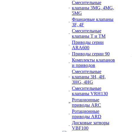
Смесительные
·
клапаны 3MG, 4MG,
5MG
Фланцевые клапаны
·
3F, 4F
Смесительные
·
клапаны Т и ТМ
Приводы серии
·
ARA600
·
Приводы серии 90
Комплекты клапанов
·
и приводов
Смесительные
·
клапаны 3Н, 4Н,
3HG, 4HG
Смесительные
·
клапаны VRH130
Ротационные
»
приводы ARC
Ротационные
·
приводы ARD
Дисковые затворы
·
VBF100