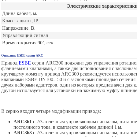
Электрические характеристик
Длина кабеля, м.
Класс защиты, IP.
Напряжение, В.
Управляющий сигнал
Время открытия 90˚, сек.
Описание ESBE серии ARC
Привод
ESBE
серии ARC300 подходит для управления ротаци
фланцевыми клапанами, а также для использования с заслонкам
крутящему моменту привод ARC300 рекомендуется использова
клапанами ESBE DN100-150 и с заслонками площадью сечения д
двумя наборами адаптеров, один из которых предназначен для
другой используется для установки на зажимную муфту шпинде
В серию входит четыре модификации привода:
ARC361
с 2/3-точечным управляющим сигналом, питание
постоянного тока, в комплекте кабелем длиной 1 м.
ARC363
с 2/3-точечным управляющим сигналом, питание