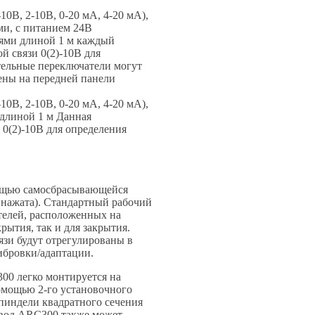
В, 2-10В, 0-20 мА, 4-20 мА),
и, с питанием 24В
лями длиной 1 м каждый
 связи 0(2)-10В для
тельные переключатели могут
ены на передней панели
В, 2-10В, 0-20 мА, 4-20 мА),
 длиной 1 м Данная
0(2)-10В для определения
ощью самосбрасывающейся
 нажата). Стандартный рабочий
телей, расположенных на
рытия, так и для закрытия.
зи будут отрегулированы в
ибровки/адаптации.
00 легко монтируется на
омощью 2-го установочного
пиндели квадратного сечения
ивод ARC300 также может