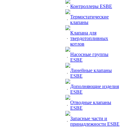
·
Контроллеры ESBE
Термостатические
·
клапаны
Клапана для
·
твердотопливных
котлов
Насосные группы
·
ESBE
Линейные клапаны
·
ESBE
Дополняющие изделия
·
ESBE
Отводные клапаны
·
ESBE
Запасные части и
·
принадлежности ESBE