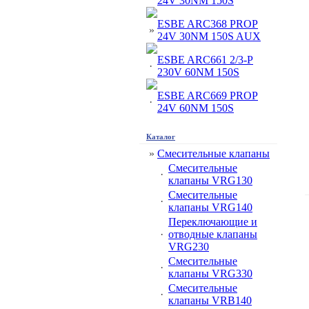
24V 30NM 150S
ESBE ARC368 PROP
»
24V 30NM 150S AUX
ESBE ARC661 2/3-P
·
230V 60NM 150S
ESBE ARC669 PROP
·
24V 60NM 150S
Каталог
»
Смесительные клапаны
Смесительные
·
клапаны VRG130
Смесительные
·
клапаны VRG140
Переключающие и
·
отводные клапаны
VRG230
Смесительные
·
клапаны VRG330
Смесительные
·
клапаны VRВ140