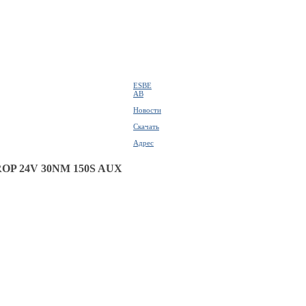
ESBE
AB
Новости
Скачать
Адрес
OP 24V 30NM 150S AUX