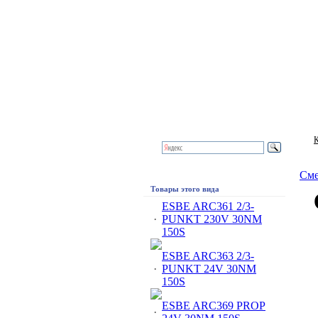
К
Сме
Товары этого вида
ESBE ARC361 2/3-
·
PUNKT 230V 30NM
150S
ESBE ARC363 2/3-
·
PUNKT 24V 30NM
150S
ESBE ARC369 PROP
·