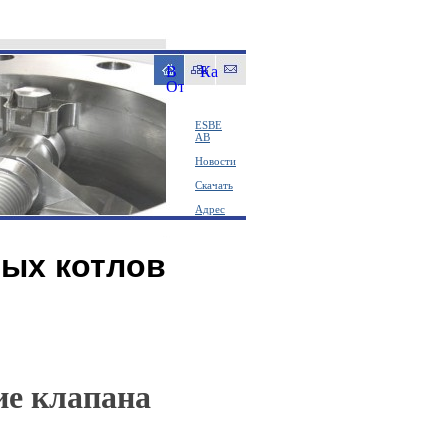
ESBE
AB
Новости
Скачать
Адрес
ных котлов
ие клапана