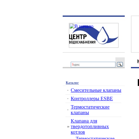
Каталог
·
Смесительные клапаны
·
Контроллеры ESBE
Термостатические
·
клапаны
Клапана для
»
твердотопливных
котлов
Термостатические