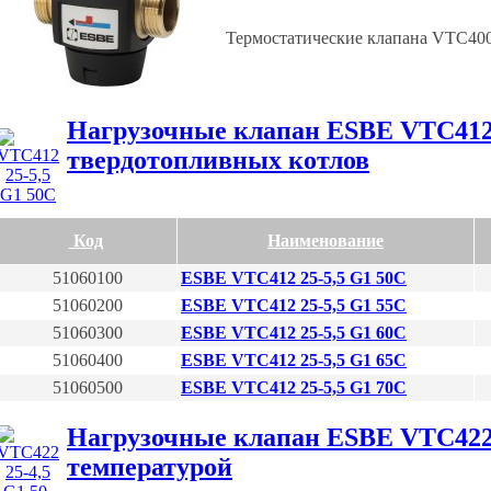
Термостатические клапана VTC40
Нагрузочные клапан ESBE VTC412
твердотопливных котлов
Код
Наименование
51060100
ESBE VTC412 25-5,5 G1 50C
51060200
ESBE VTC412 25-5,5 G1 55C
51060300
ESBE VTC412 25-5,5 G1 60C
51060400
ESBE VTC412 25-5,5 G1 65C
51060500
ESBE VTC412 25-5,5 G1 70C
Нагрузочные клапан ESBE VTC422
температурой