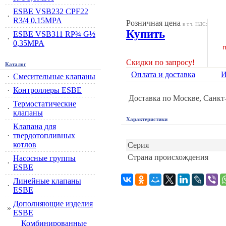
ESBE VSB232 CPF22
·
R3/4 0,15MPA
Розничная цена
в т.ч. НДС:
Купить
ESBE VSB311 RP¾ G½
·
0,35MPA
п
Скидки по запросу!
Каталог
Оплата и доставка
И
·
Смесительные клапаны
·
Контроллеры ESBE
Доставка по Москве, Санкт
Термостатические
·
клапаны
Характеристики
Клапана для
·
твердотопливных
котлов
Серия
Страна происхождения
Насосные группы
·
ESBE
Линейные клапаны
·
ESBE
Дополняющие изделия
»
ESBE
Комбинированные