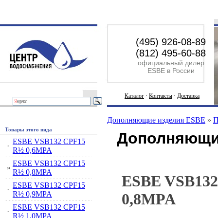
(495) 926-08-89
(812) 495-60-88
официальный дилер
ESBE в России
Каталог
·
Контакты
·
Доставка
Дополняющие изделия ESBE
»
П
Товары этого вида
Дополняющи
ESBE VSB132 CPF15
·
R½ 0,6MPA
ESBE VSB132 CPF15
»
R½ 0,8MPA
ESBE VSB132
ESBE VSB132 CPF15
·
R½ 0,9MPA
0,8MPA
ESBE VSB132 CPF15
·
R½ 1,0MPA