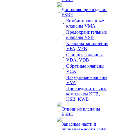
Дополняющие изделия
»
ESBE
Комбинированные
·
клапаны VMA
Предохранительные
»
клапаны VSB
Клапаны заполнения
·
VFA, VFB
Сливные клапаны
·
VDA, VDB
Обратные клапаны
·
VCA
Вакуумные клапаны
·
VVA
Присоединительные
·
комплекты KTB,
KSB, KWB
Отводные клапаны
·
ESBE
Запасные части и
·
принадлежности ESBE