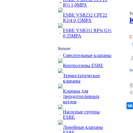
»
R½ 1,0MPA
Р
ESBE VSB232 CPF22
·
R3/4 0,15MPA
ESBE VSB311 RP¾ G½
·
0,35MPA
С
Каталог
·
Смесительные клапаны
·
Контроллеры ESBE
Ха
Термостатические
·
клапаны
С
Клапана для
С
·
твердотопливных
котлов
Насосные группы
·
ESBE
Линейные клапаны
·
ESBE