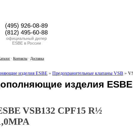
(495) 926-08-89
(812) 495-60-88
официальный дилер
ESBE в России
аталог
·
Контакты
·
Доставка
лняющие изделия ESBE
»
Предохранительные клапаны VSB
»
V
ополняющие изделия ESBE
ESBE VSB132 CPF15 R½
1,0MPA