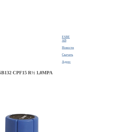
ESBE
AB
Новости
Скачать
Адрес
SB132 CPF15 R½ 1,0MPA